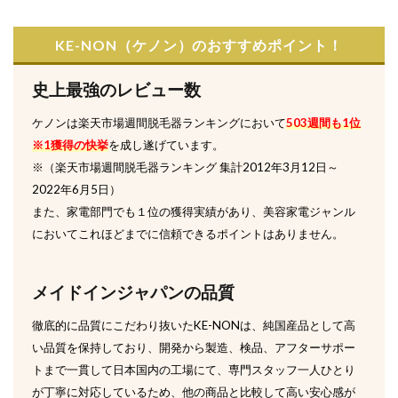
肌ト
ラブ
KE-NON（ケノン）のおすすめポイント！
ルが
起き
る可
史上最強のレビュー数
能性
もあ
ケノンは楽天市場週間脱毛器ランキングにおいて
503週間も1位
る
※1獲得の快挙
を成し遂げています。
4.2
※（楽天市場週間脱毛器ランキング 集計2012年3月12日～
取扱
2022年6月5日）
説明
書に
また、家電部門でも１位の獲得実績があり、美容家電ジャンル
従っ
においてこれほどまでに信頼できるポイントはありません。
て使
用す
る
メイドインジャパンの品質
4.3
でき
徹底的に品質にこだわり抜いたKE-NONは、純国産品として高
るだ
い品質を保持しており、開発から製造、検品、アフターサポー
け短
期間
トまで一貫して日本国内の工場にて、専門スタッフ一人ひとり
で効
が丁寧に対応しているため、他の商品と比較して高い安心感が
果を