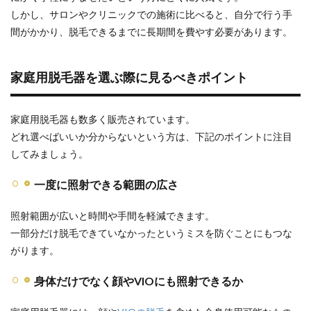
永久
しかし、サロンやクリニックでの施術に比べると、自分で行う手
脱毛
間がかかり、脱毛できるまでに長期間を費やす必要があります。
はで
きな
い
家庭用脱毛器を選ぶ際に見るべきポイント
2.2
効果
を実
感す
家庭用脱毛器も数多く販売されています。
るま
どれ選べばいいか分からないという方は、下記のポイントに注目
でに
してみましょう。
時間
がか
かる
一度に照射できる範囲の広さ
3
照射範囲が広いと時間や手間を軽減できます。
家庭
用脱
一部分だけ脱毛できていなかったというミスを防ぐことにもつな
毛器
がります。
の効
果を
最大
身体だけでなく顔やVIOにも照射できるか
化さ
せる