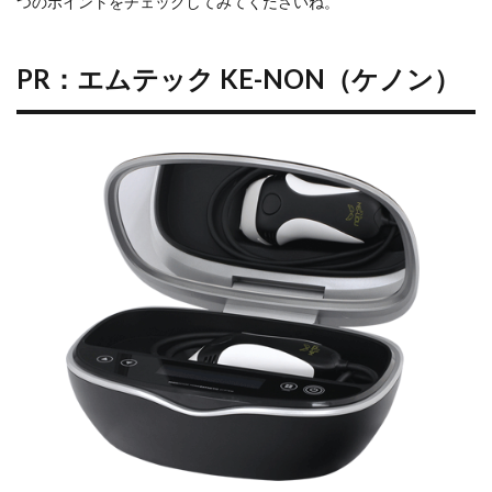
つのポイントをチェックしてみてくださいね。
1～2
週間
おき
に使
PR：エムテック KE-NON（ケノン）
用す
る
3.4
PR：エム
テック
KE-
NON（ケ
ノン）
4
家庭
用脱
毛器
に関
する
注意
点
4.1
使用
後に