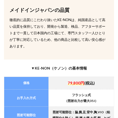
メイドインジャパンの品質
徹底的に品質にこだわり抜いたKE-NONは、純国産品として高
い品質を保持しており、開発から製造、検品、アフターサポー
トまで一貫して日本国内の工場にて、専門スタッフ一人ひとり
が丁寧に対応しているため、他の商品と比較して高い安心感が
あります。
▼KE-NON（ケノン）の基本情報
価格
79,800円
(税込)
フラッシュ式
お手入れ方式
（照射出力が最大35J）
照射可能部位：脇,腕,足,背中,胸,VIO（粘
照射可能部位
膜部分を除く）,指,腰,お腹,お尻,頬、ヒゲ