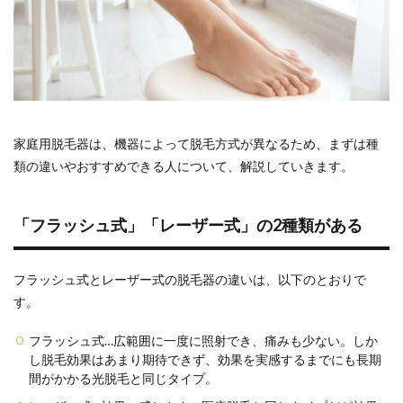
ある
1.2
家庭
用脱
毛器
をお
すす
めで
家庭用脱毛器は、機器によって脱毛方式が異なるため、まずは種
きる
類の違いやおすすめできる人について、解説していきます。
人
1.3
家庭
「フラッシュ式」「レーザー式」の2種類がある
用脱
毛器
を選
フラッシュ式とレーザー式の脱毛器の違いは、以下のとおりで
ぶ際
す。
に見
るべ
きポ
フラッシュ式…広範囲に一度に照射でき、痛みも少ない。しか
イン
し脱毛効果はあまり期待できず、効果を実感するまでにも長期
ト
間がかかる光脱毛と同じタイプ。
1.4