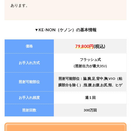
実感
あります。
した
い人
には
おす
▼KE-NON（ケノン）の基本情報
すめ
でき
ない
価格
79,800円
(税込)
5
しっ
フラッシュ式
かり
お手入れ方式
（照射出力が最大35J）
と効
果を
感じ
照射可能部位：脇,腕,足,背中,胸,VIO（粘
照射可能部位
るな
膜部分を除く）,指,腰,お腹,お尻,頬、ヒゲ
ら医
療脱
お手入れ頻度
週１回
毛が
おす
すめ
照射回数
300万回