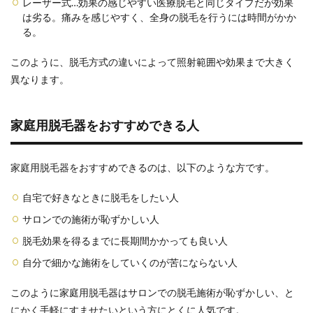
レーザー式…効果の感じやすい医療脱毛と同じタイプだが効果
PR：エム
は劣る。痛みを感じやすく、全身の脱毛を行うには時間がかか
テック
る。
KE-
NON（ケ
ノン）
このように、脱毛方式の違いによって照射範囲や効果まで大きく
異なります。
2
家庭
用脱
毛器
家庭用脱毛器をおすすめできる人
でど
の程
度の
家庭用脱毛器をおすすめできるのは、以下のような方です。
効果
が見
込め
自宅で好きなときに脱毛をしたい人
る？
サロンでの施術が恥ずかしい人
2.1
脱毛効果を得るまでに長期間かかっても良い人
毛量
は明
自分で細かな施術をしていくのが苦にならない人
らか
に減
このように家庭用脱毛器はサロンでの脱毛施術が恥ずかしい、と
る
が、
にかく手軽にすませたいという方にとくに人気です。