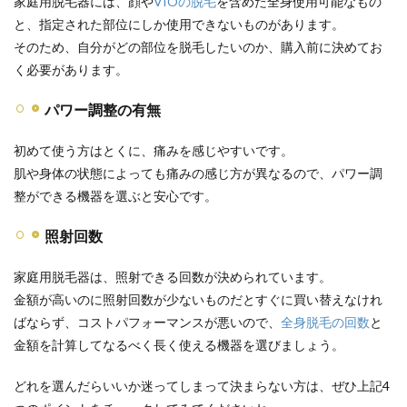
家庭用脱毛器には、顔や
VIOの脱毛
を含めた全身使用可能なもの
ため
と、指定された部位にしか使用できないものがあります。
の方
法
そのため、自分がどの部位を脱毛したいのか、購入前に決めてお
3.1
く必要があります。
使用
前に
パワー調整の有無
ある
程度
初めて使う方はとくに、痛みを感じやすいです。
自己
処理
肌や身体の状態によっても痛みの感じ方が異なるので、パワー調
をし
整ができる機器を選ぶと安心です。
てお
く
照射回数
3.2
メイ
家庭用脱毛器は、照射できる回数が決められています。
クを
落と
金額が高いのに照射回数が少ないものだとすぐに買い替えなけれ
して
ばならず、コストパフォーマンスが悪いので、
全身脱毛の回数
と
から
金額を計算してなるべく長く使える機器を選びましょう。
使用
する
どれを選んだらいいか迷ってしまって決まらない方は、ぜひ上記4
3.3