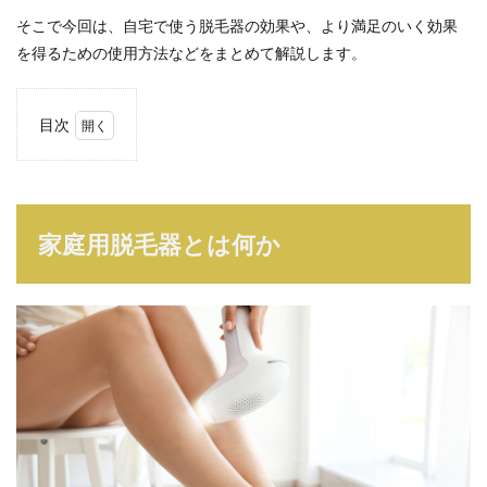
そこで今回は、自宅で使う脱毛器の効果や、より満足のいく効果
を得るための使用方法などをまとめて解説します。
目次
1
家庭
用脱
毛器
とは
家庭用脱毛器とは何か
何か
1.1
「フ
ラッ
シュ
式」
「レ
ーザ
ー
式」
の2種
類が