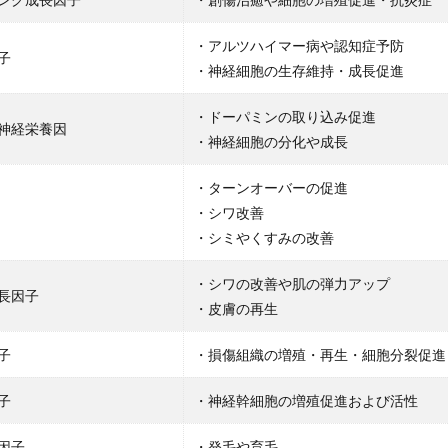
・アルツハイマー病や認知症予防
子
・神経細胞の生存維持・成長促進
・ドーパミンの取り込み促進
神経栄養因
・神経細胞の分化や成長
・ターンオーバーの促進
・シワ改善
・シミやくすみの改善
・シワの改善や肌の弾力アップ
長因子
・皮膚の再生
子
・損傷組織の増殖・再生・細胞分裂促進
子
・神経幹細胞の増殖促進および活性
因子
・発毛や育毛