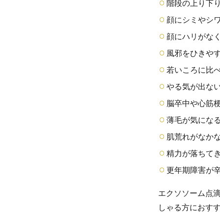
階段の上り下
顔にシミやシ
顔にハリがな
風邪をひきや
若いころに比
やる気が出な
脳卒中や心筋
薄毛が気にな
肌荒れがなか
精力が落ちて
更年期障害が
エクソソーム点
しゃる方におす