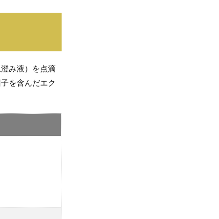
上澄み液）を点滴
因子を含んだエク