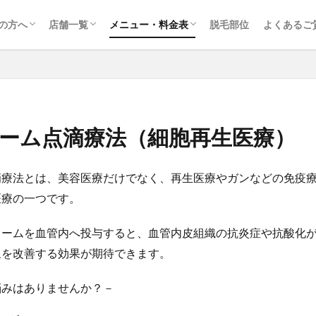
ークリニックが選ばれる理由
取りやすさへの取り組み
新宿東口院
池袋西口院
渋谷院
横浜院
大宮院
医療脱毛（レディース）
医療脱毛（メンズ）
歯髄幹細胞培養上清療法
アートメイク
エクソソーム点滴療法（細胞再生医療）
の方へ
店舗一覧
メニュー・料金表
脱毛部位
よくあるご
ークリニックが選ばれる理由
取りやすさへの取り組み
新宿東口院
池袋西口院
渋谷院
横浜院
大宮院
医療脱毛（レディース）
医療脱毛（メンズ）
歯髄幹細胞培養上清療法
アートメイク
エクソソーム点滴療法（細胞再生医療）
ーム点滴療法（細胞再生医療）
滴療法とは、美容医療だけでなく、再生医療やガンなどの免疫
医療の一つです。
ソームを血管内へ投与すると、血管内皮組織の抗炎症や抗酸化
象を改善する効果が期待できます。
悩みはありませんか？－