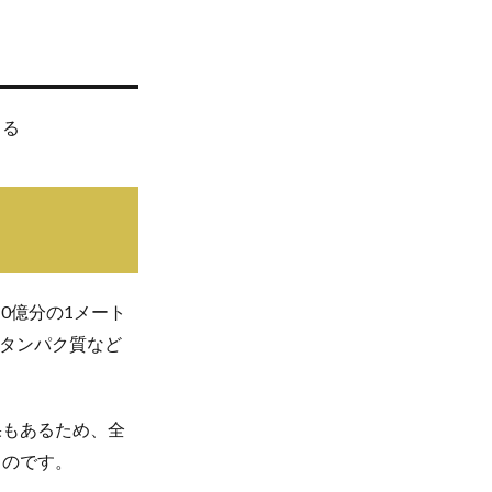
きる
10億分の1メート
やタンパク質など
果もあるため、全
るのです。