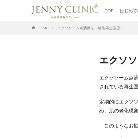
ジェニ
予約の
TOP
はじめて
ジェニ
予約の
HOME
エクソソーム点滴療法（細胞再生医療）
エクソソ
エクソソーム点
されている再生
定期的にエクソ
め、肌の老化現
－このようなお