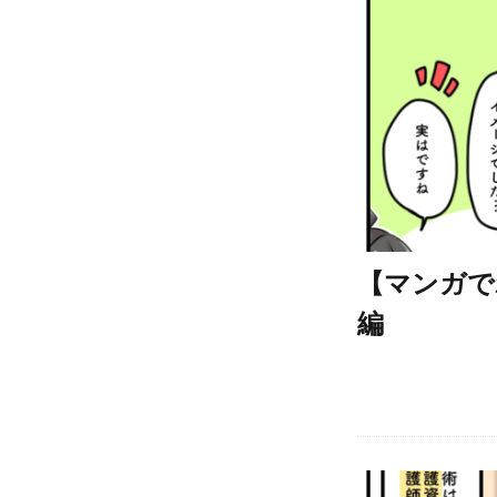
【マンガで
編