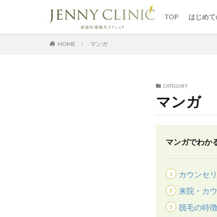
ジェニ
予約の
TOP
はじめて
ジェニ
予約の
HOME
マンガ
CATEGORY
マンガ
マンガでわか
カウンセ
来院・カ
脱毛の特