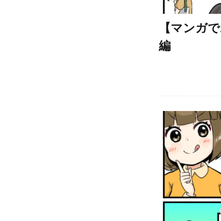
【マンガで
編