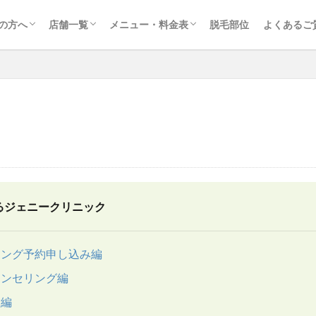
ークリニックが選ばれる理由
取りやすさへの取り組み
新宿東口院
池袋西口院
渋谷院
横浜院
大宮院
医療脱毛（レディース）
医療脱毛（メンズ）
歯髄幹細胞培養上清療法
アートメイク
エクソソーム点滴療法（細胞再生医療）
の方へ
店舗一覧
メニュー・料金表
脱毛部位
よくあるご
ークリニックが選ばれる理由
取りやすさへの取り組み
新宿東口院
池袋西口院
渋谷院
横浜院
大宮院
医療脱毛（レディース）
医療脱毛（メンズ）
歯髄幹細胞培養上清療法
アートメイク
エクソソーム点滴療法（細胞再生医療）
るジェニークリニック
リング予約申し込み編
ウンセリング編
徴編