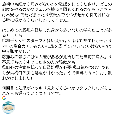
施術中も細かく痛みがないかの確認をしてくださり、どこの
部位をやるのかやジェルを塗る合図もくれるのでもうこちら
は不安も0でただまったり寝転んでうつ伏せから仰向けにな
る時に転がるくらいしかしてません。
はじめての脱毛を経験した身から多少なりの学んだことがあ
るとしたら、
①相手が女性スタッフとはいえやはりほぼ丸裸で転がったり
VIOの場合カエルみたいに足を広げていないといけないのは
中々恥ずかしい
②痛みの強さには個人差があるが覚悟してた事前に痛みより
不意打ちのくすぐったさの方が強敵かも
③細心の注意を払って自己処理が必要(私は気をつけたつも
りが結構何箇所も処理が甘かったようで担当の方々にお手数
おかけしました)
何回目で効果がハッキリ見えてくるのかワクワクしながらこ
れからも通っていくつもりです。