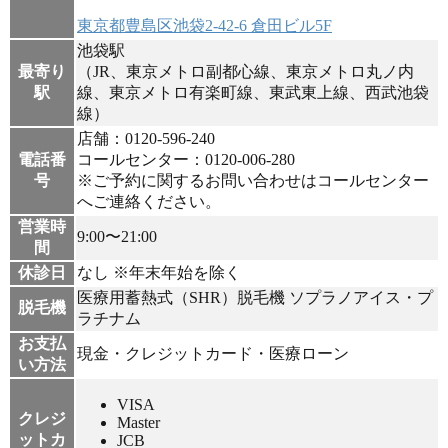
東京都豊島区池袋2-42-6 倉田ビル5F
池袋駅
最寄り
（JR、東京メトロ副都心線、東京メトロ丸ノ内
駅
線、東京メトロ有楽町線、東武東上線、西武池袋
線）
店舗：0120-596-240
電話番
コールセンター：0120-006-280
号
※ご予約に関するお問い合わせはコールセンター
へご連絡ください。
営業時
9:00〜21:00
間
休診日
なし ※年末年始を除く
医療用蓄熱式（SHR）脱毛機 ソプラノアイス・プ
脱毛機
ラチナム
お支払
現金・クレジットカード・医療ローン
い方法
VISA
クレジ
Master
ットカ
JCB