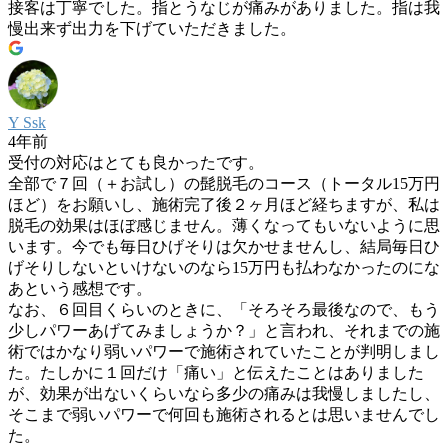
接客は丁寧でした。指とうなじが痛みがありました。指は我
慢出来ず出力を下げていただきました。
Y Ssk
4年前
受付の対応はとても良かったです。
全部で７回（＋お試し）の髭脱毛のコース（トータル15万円
ほど）をお願いし、施術完了後２ヶ月ほど経ちますが、私は
脱毛の効果はほぼ感じません。薄くなってもいないように思
います。今でも毎日ひげそりは欠かせませんし、結局毎日ひ
げそりしないといけないのなら15万円も払わなかったのにな
あという感想です。
なお、６回目くらいのときに、「そろそろ最後なので、もう
少しパワーあげてみましょうか？」と言われ、それまでの施
術ではかなり弱いパワーで施術されていたことが判明しまし
た。たしかに１回だけ「痛い」と伝えたことはありました
が、効果が出ないくらいなら多少の痛みは我慢しましたし、
そこまで弱いパワーで何回も施術されるとは思いませんでし
た。