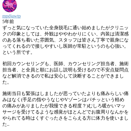
mpdjawtp
5年前
ずっと気になっていた全身脱毛に通い始めましたがクリニッ
クの印象としては、外観はややわかりにくい、内装は清潔感
のある落ち着いた雰囲気、スタッフは皆さん丁寧で親身にな
ってくれるので接しやすいし医師が常駐というのも心強い。
という所です。
初回カウンセリングも、医師、カウンセリング担当者、施術
担当者、と全員と順にお話し説明も受けるので不安点疑問点
など解消できるので私は安心して決断することができまし
た。
施術当日も緊張はしましたが思っていたよりも痛みらしい痛
みはなく(手足の指やうなじやVゾーンはパチッという軽め
の痛みがありましたが我慢できる程度？)むしろ暖かいマッ
サージを受けてるような感覚がほとんどでお腹周りなんかを
やられてる時はくすぐったさをこらえる方に体力を使いまし
た..