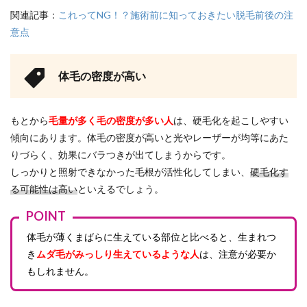
関連記事：
これってNG！？施術前に知っておきたい脱毛前後の注
意点
体毛の密度が高い
もとから
毛量が多く毛の密度が多い人
は、硬毛化を起こしやすい
傾向にあります。体毛の密度が高いと光やレーザーが均等にあた
りづらく、効果にバラつきが出てしまうからです。
しっかりと照射できなかった毛根が活性化してしまい、
硬毛化す
る可能性は高い
といえるでしょう。
POINT
体毛が薄くまばらに生えている部位と比べると、生まれつ
き
ムダ毛がみっしり生えているような人
は、注意が必要か
もしれません。