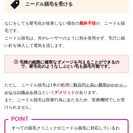
ニードル脱毛を受ける
なにをしても硬毛化が改善しない場合の
最終手段
が、ニードル脱
毛です。
ニードル脱毛は、光やレーザーのように熱を使用せず、毛穴に細
い針を挿入して電気を流します。
毛根の細胞に確実なダメージを与えることができるの
で、硬毛化のようなしぶとい毛も脱毛可能です。
ただし、ニードル脱毛は1本の処理に
数百円と高い費用がかかり、
かなりの痛みを伴う
という
デメリット
があります。
また、ニードル脱毛は医療行為にあたるため、医療機関でしか受
けられません。
POINT
すべての脱毛クリニックがニードル脱毛に対応しているわ