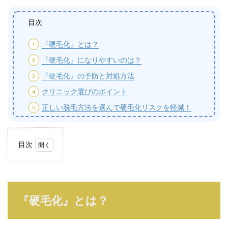
目次
『硬毛化』とは？
『硬毛化』になりやすいのは？
『硬毛化』の予防と対処方法
クリニック選びのポイント
正しい脱毛方法を選んで硬毛化リスクを軽減！
目次
1
『硬
毛
化』
と
『硬毛化』とは？
は？
1.1