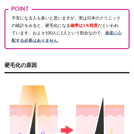
2.1
POINT
硬毛
化に
不安になる人も多いと思いますが、実は日本のクリニック
なり
の統計をみると、硬毛化になる
確率は1％程度
だといわれ
やす
い部
ています。およそ100人に1人という割合なので、
過度に心
位
配する必要はありません
。
2.2
硬毛
化に
なり
硬毛化の原因
やす
い人
の特
徴
3
『硬
毛
化』
の予
防と
対処
方法