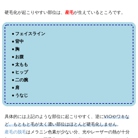
硬毛化が起こりやすい部位は、
産毛
が生えているところです。
●
フェイスライン
●
背中
●
胸
●
お腹
●
太もも
●
ヒップ
●
二の腕
●
肩
●
うなじ
具体的には上記のような部位に起こりやすく、逆に
VIOやワキな
ど、もともと毛が太く濃い部位はほとんど硬毛化しません
。
産毛の脱毛
はメラニン色素が少ない分、光やレーザーの熱が十分