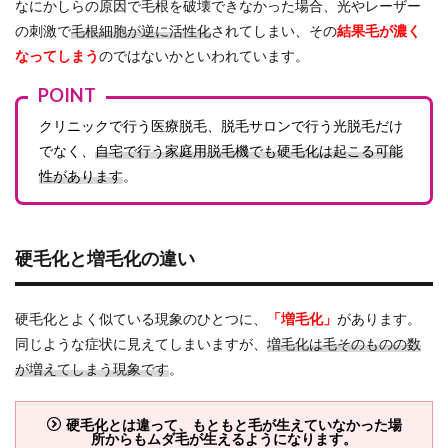
なにかしらの原因で毛根を破壊できなかった場合、光やレーザー
があ
るク
の刺激で
毛根細胞が逆に活性化
されてしまい、その
結果毛が濃く
リニ
なってしまう
のではないかといわれています。
ック
を選
POINT
ぶ
クリニックで行う医療脱毛、脱毛サロンで行う光脱毛だけ
4.2
でなく、
自宅で行う家庭用脱毛機でも硬毛化は起こる可能
追加
照射
性があります
。
の有
無や
料金
をチ
硬毛化と増毛化の違い
ェッ
ク
4.3
硬毛化とよく似ている現象のひとつに、
「増毛化」
があります。
無料
同じような症状に見えてしまいますが、
増毛化は毛そのものの数
カウ
ンセ
が増えてしまう現象です
。
リン
グで
クリ
硬毛化とは違って、もともと毛が生えていなかった場
ニッ
所からもムダ毛が生えるようになります。