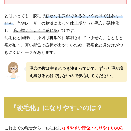
クの
方針
を確
とはいっても、脱毛で
新たな毛穴ができるというわけではありま
認
せん
。光やレーザーの刺激によって休止期だった毛穴が活性化
5
し、
毛が増えたように感じる
だけです。
正し
硬毛化と同様に、原因は科学的に解明されていません。もともと
い脱
毛方
毛が細く、薄い部位で症状が出やすいため、硬毛化と見分けがつ
法を
きにくいケースがあります。
選ん
で硬
毛化
毛穴の数は生まれつき決まっていて、ずっと毛が増
リス
クを
え続けるわけではないので安心してください。
軽
減！
『硬毛化』になりやすいのは？
これまでの報告から、硬毛化に
なりやすい部位・なりやすい人の