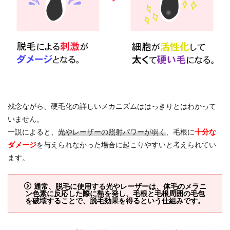
3.1
硬毛
化の
予防
方法
3.2
硬毛
化の
対処
残念ながら、硬毛化の詳しいメカニズムははっきりとはわかって
方法
いません。
4
一説によると、
光やレーザーの照射パワーが弱く
、毛根に
十分な
クリ
ニッ
ダメージ
を与えられなかった場合に起こりやすいと考えられてい
ク選
ます。
びの
ポイ
ント
通常、脱毛に使用する光やレーザーは、体毛のメラニ
ン色素に反応した際に熱を発し、毛根と毛根周囲の毛包
4.1
を破壊することで、脱毛効果を得るという仕組みです。
硬毛
化の
保証