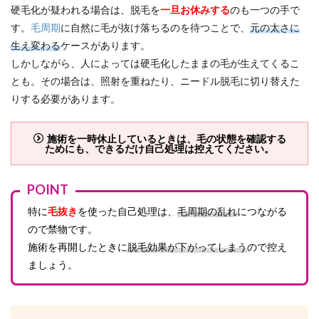
硬毛化が疑われる場合は、脱毛を
一旦お休みする
のも一つの手で
す。
毛周期
に自然に毛が抜け落ちるのを待つことで、
元の太さに
生え変わる
ケースがあります。
しかしながら、人によっては硬毛化したままの毛が生えてくるこ
とも。その場合は、照射を重ねたり、ニードル脱毛に切り替えた
りする必要があります。
施術を一時休止しているときは、毛の状態を確認する
ためにも、できるだけ自己処理は控えてください。
POINT
特に
毛抜き
を使った自己処理は、
毛周期の乱れ
につながる
ので禁物です。
施術を再開したときに
脱毛効果が下がってしまう
ので控え
ましょう。