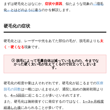
硬毛
まずは硬毛化とはなにか、
症状や原因
、似たような現象の
「増毛
化の
化」とはどのように違う
のかを解説します。
症状
1.2
硬毛
硬毛化の症状
化の
原因
1.3
硬毛化とは、レーザーや光をあてた部位の毛が、脱毛前よりも
太
硬毛
く・硬くなる
現象です。
化と
増毛
化の
脱毛によって毛量自体は減っているものの、今までな
違い
かった硬く太い毛が生えてくるので目立ってしまいま
す。
2
『硬
毛
硬毛化の程度や量は人それぞれです。硬毛化が起こるまでの
医療
化』
にな
脱毛の回数
は一概にはいえませんが、通院し始めの施術初期より
りや
も、
4～5回目
に起こることが多いといわれてます。
すい
また、硬毛化は施術後すぐに発症するのではなく、
1～3ヶ月程度
の
は？
経過した後
にみられることが多いです。