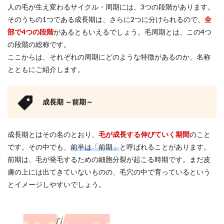
人の毛が生え変わるサイクル・周期には、3つの段階があります。
「成
長期
そのうちの1つである成長期は、さらに2つに分けられるので、
全
後
部で4つの段階
があるともいえるでしょう。毛周期とは、この4つ
期」
の段階の総称です。
3.1
ここからは、それぞれの周期にどのような特徴があるのか、名称
毛が
とともにご紹介します。
生え
てい
る周
期
成長期 ～前期～
3.2
毛の
メラ
成長期とはその名のとおり、
毛が成長する伸びていく期間
のこと
ニン
です。その中でも、
前半は「前期」
と呼ばれることがあります。
色素
が濃
前期は、毛が発毛するための細胞分裂が起こる時期です。まだ皮
くな
膚の上には出てきていないものの、毛穴の中で育っているという
る
とイメージしやすいでしょう。
4
毛周
期に
関す