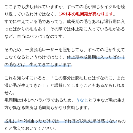
ここまでも少し触れていますが、すべての毛が同じサイクルを繰
り返しているわけではなく、
1本1本の毛周期が異なります
。
すでに生えている毛であっても、成長期の毛もあれば退行期に入
ったばかりの毛もあり、その隣では休止期に入っている毛がある
など、本当にバラバラなのです。
そのため、一度脱毛レーザーを照射しても、すべての毛が生えて
こなくなるというわけではなく、
休止期や成長期に入ったばかり
の毛などは、生えてきてしまいます
。
これを知らずにいると、「この部分は脱毛したはずなのに、また
濃い毛が生えてきた！」と誤解してしまうこともあるかもしれま
せん。
毛周期は1本1本バラバラであるため、
うなじ
とワキなど毛の生え
方が異なる箇所は毛周期もかなり変動します。
脱毛に1〜2回通っただけでは、それほど脱毛効果は感じない
もの
だと覚えておいてください。