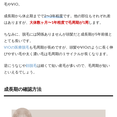
毛やVIO。
成長期から休止期までで
2〜3年程度
です。他の部位もそれぞれ差
はありますが、
大体数ヶ月〜1年程度で毛周期が1周
します。
ちなみに、脱毛には関係ありませんが頭髪だと成長期が5年前後と
とても長いです。
VIOの医療脱毛
も毛周期が長めですが、頭髪やVIOのように長く伸
びやすい毛や太く濃い毛は毛周期の１サイクルが長くなります。
逆にうなじや
顔脱毛
は細くて短い産毛が多いので、毛周期が短い
といえるでしょう。
成長期の確認方法