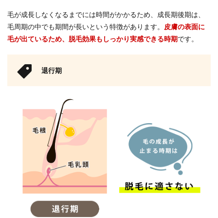
ンセ
リン
毛が成長しなくなるまでには時間がかかるため、成長期後期は、
グを
毛周期の中でも期間が長いという特徴があります。
皮膚の表面に
受け
よ
毛が出ているため、脱毛効果もしっかり実感できる時期
です。
う！
退行期