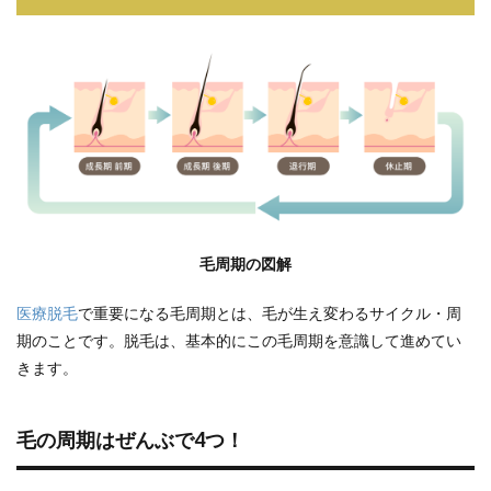
毛の
周期
はぜ
んぶ
で4
つ！
2
体の
部位
別毛
周期
2.1
毛周期の図解
成長
期の
確認
医療脱毛
で重要になる毛周期とは、毛が生え変わるサイクル・周
方法
期のことです。脱毛は、基本的にこの毛周期を意識して進めてい
3
きます。
脱毛
効果
が出
毛の周期はぜんぶで4つ！
やす
い周
期は