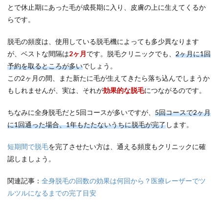
とで休止期にあった毛が成長期に入り、皮膚の上に生えてくるか
らです。
脱毛の頻度は、使用している脱毛機によっても多少異なります
が、ベストな間隔は
2ヶ月
です。脱毛クリニックでも、
2ヶ月に1回
予約を取るところが多い
でしょう。
この2ヶ月の間、また新たに毛が生えてきたら落ち込んでしまうか
もしれませんが、実は、それが
効果的な脱毛
につながるのです。
ちなみに全身脱毛だと5回コースが多いですが、
5回コースで2ヶ月
に1回通った場合、1年もたたないうちに脱毛が完了
します。
短期間で脱毛
を完了させたい方は、通える頻度もクリニックに確
認しましょう。
関連記事：
全身脱毛の回数の効果は何回から？医療レーザーでツ
ルツルになるまでの完了目安