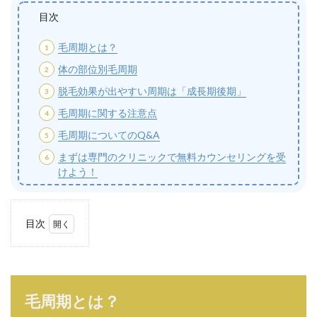
目次
毛周期とは？
体の部位別毛周期
脱毛効果が出やすい周期は「成長期後期」
毛周期に関する注意点
毛周期についてのQ&A
まずは専門のクリニックで無料カウンセリングを受
けよう！
目次
1
毛周
期と
は？
毛周期とは？
1.1