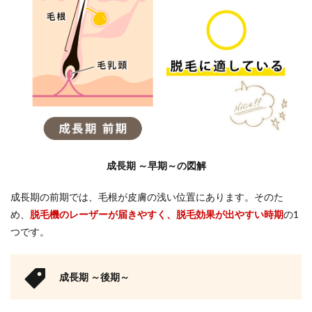
る注
意点
4.1
1本ず
つの
毛周
期が
異な
る
4.2
脱毛
成長期 ～早期～の図解
の頻
度は2
ヶ月
成長期の前期では、毛根が皮膚の浅い位置にあります。そのた
がベ
め、
脱毛機のレーザーが届きやすく、脱毛効果が出やすい時期
の1
スト
つです。
4.3
焦っ
て毛
成長期 ～後期～
抜き
で抜
かな