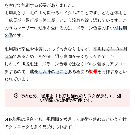
を空けて施術する必要がありました。
毛周期とは、毛の生え変わるサイクルのことです。どんな体毛も
「成長期→退行期→休止期」という流れを繰り返しています。こ
のうちレーザーの効果を受けるのは、メラニン色素の多い
成長期
の毛
です。
毛周期は部位や体質によっても異なりますが、
平均して2～3ヶ月
間隔
であるため、その分、通う期間が長くなりがちでした。
しかしSHR脱毛は、メラニン色素ではなくバルジ領域にアプロー
チするので、
成長期以外の毛にも
ある程度の
効果
を発揮するとい
われています。
そのため、従来よりも打ち漏れのリスクが少なく、短
い間隔での施術が可能です。
SHR脱毛の場合でも、毛周期を考慮して施術を進めるという方針
のクリニックも多く見受けられます。