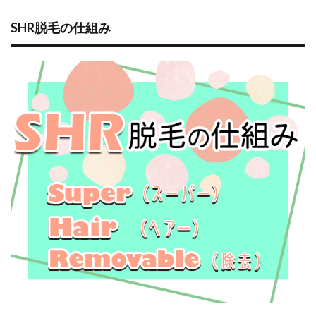
1.2
SHR脱
SHR脱毛の仕組み
毛の
効果
1.3
SHR脱
毛の
回数
目安
2
SHR
脱毛
のメ
リッ
ト・
デメ
リッ
ト
2.1
SHR脱
毛の
メリ