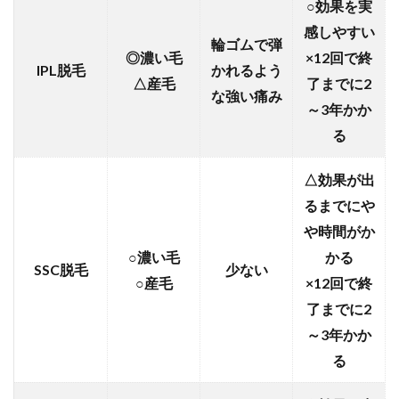
○効果を実
感しやすい
輪ゴムで弾
◎濃い毛
×12回で終
IPL脱毛
かれるよう
△産毛
了までに2
な強い痛み
～3年かか
る
△効果が出
るまでにや
や時間がか
○濃い毛
かる
SSC脱毛
少ない
○産毛
×12回で終
了までに2
～3年かか
る