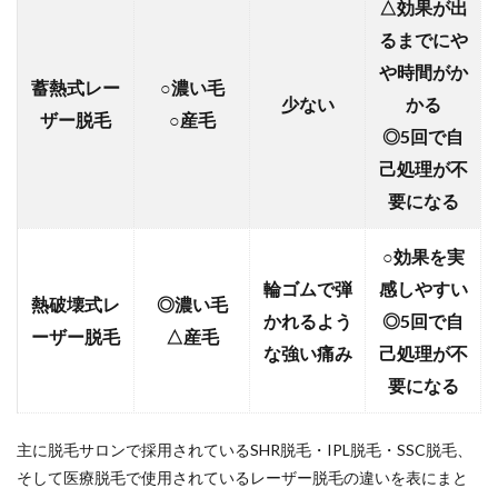
△効果が出
るまでにや
や時間がか
蓄熱式レー
○濃い毛
少ない
かる
ザー脱毛
○産毛
◎5回で自
己処理が不
要になる
○効果を実
輪ゴムで弾
感しやすい
熱破壊式レ
◎濃い毛
かれるよう
◎5回で自
ーザー脱毛
△産毛
な強い痛み
己処理が不
要になる
主に脱毛サロンで採用されているSHR脱毛・IPL脱毛・SSC脱毛、
そして医療脱毛で使用されているレーザー脱毛の違いを表にまと