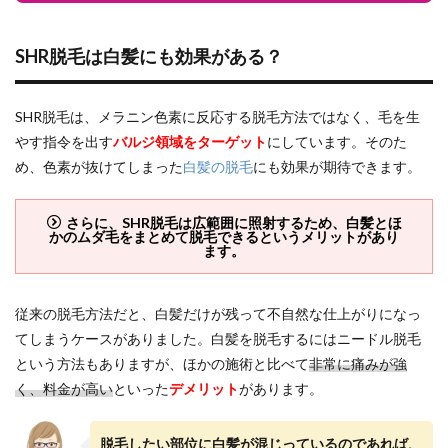
SHR脱毛は白髪にも効果がある？
SHR脱毛は、メラニン色素に反応する脱毛方法ではなく、毛を生
やす指令を出す
バルジ領域をターゲット
にしています。そのた
め、色素が抜けてしまった
白髪の脱毛
にも効果が期待できます。
さらに、SHR脱毛は広範囲に照射するため、白髪とほ
かのムダ毛をまとめて脱毛できるというメリットがあり
ます。
従来の脱毛方法だと、白髪だけが残って不自然な仕上がりになっ
てしまうケースがありました。白髪を脱毛するにはニードル脱毛
という方法もありますが、ほかの施術と比べて
非常に痛みが強
く、料金が高い
といった
デメリット
があります。
脱毛したい部位に白髪が混じっているのであれば、