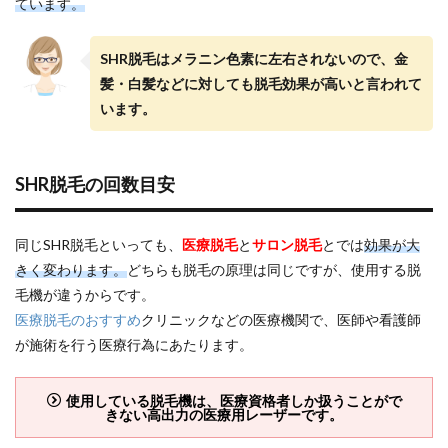
ています。
当？
4
SHR脱毛はメラニン色素に左右されないので、金
SHR
髪・白髪などに対しても脱毛効果が高いと言われて
脱毛
で快
います。
適な
脱毛
を実
現！
SHR脱毛の回数目安
同じSHR脱毛といっても、
医療脱毛
と
サロン脱毛
とでは
効果が大
きく変わります。
どちらも脱毛の原理は同じですが、使用する脱
毛機が違うからです。
医療脱毛のおすすめ
クリニックなどの医療機関で、医師や看護師
が施術を行う医療行為にあたります。
使用している脱毛機は、医療資格者しか扱うことがで
きない高出力の医療用レーザーです。