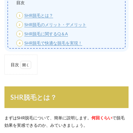
目次
SHR脱毛とは？
SHR脱毛のメリット・デメリット
SHR脱毛に関するQ＆A
SHR脱毛で快適な脱毛を実現！
目次
1
SHR
脱毛
と
は？
SHR脱毛とは？
1.1
SHR脱
毛の
まずはSHR脱毛について、簡単に説明します。
何回くらい
で脱毛
仕組
効果を実感できるのか、みていきましょう。
み