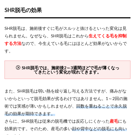
毛の
SHR脱毛の効果
効果
が現
れる
のは
SHR脱毛は、施術後すぐに毛がスルッと抜けるといった変化は見
い
られません。なぜなら、SHR脱毛はこれから
生えてくる毛を抑制
つ？
する方法
なので、今生えている毛にはほとんど効果がないからで
3.2
す。
SHR脱
毛は
白髪
SHR脱毛では、施術後2～3週間ほどで毛が薄くなっ
にも
てきたという変化が現れてきます。
効果
があ
る？
また、SHR脱毛は弱い熱を繰り返し与える方法ですが、痛みがな
3.3
いからといって脱毛効果が劣るわけではありません。1～2回の施
SHR脱
術では実感が薄いかもしれませんが、
回数を重ねることで永久脱
毛は
美肌
毛の効果が期待できます。
効果
さらに、SHR脱毛は従来の脱毛機では反応しにくかった
産毛
にも
があ
効果的です。そのため、産毛の多い
顔や背中などの脱毛にも向い
るっ
て本