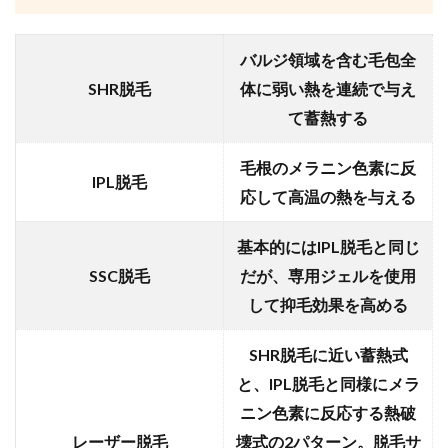
バルジ領域を含む毛包全
SHR脱毛
体に弱い熱を連続で与え
て蓄熱する
毛根のメラニン色素に反
IPL脱毛
応して高温の熱を与える
基本的にはIPL脱毛と同じ
SSC脱毛
だが、専用ジェルを使用
して抑毛効果を高める
SHR脱毛に近い蓄熱式
と、IPL脱毛と同様にメラ
ニン色素に反応する熱破
レーザー脱毛
壊式の2パターン。脱毛サ