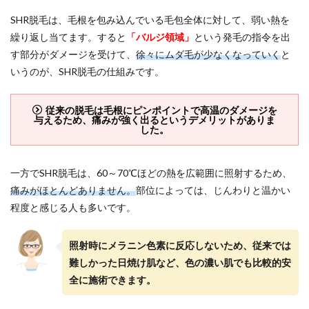
ット
SHR脱毛は、毛根を包み込んでいる毛包全体に対して、弱い熱を
2.2
繰り返し当てます。すると
「バルジ領域」
という発毛の指令を出
SHR脱
毛の
す部分がダメージを受けて、
徐々にムダ毛が少なくなっていく
と
デメ
いうのが、SHR脱毛の仕組みです。
リッ
ト
従来の脱毛は毛根にピンポイントで高温のダメージを
2.3
与えるため、痛みが強く出るというデメリットがありま
他の
した。
脱毛
方式
との
一方でSHR脱毛は、60～70℃ほどの熱を広範囲に照射するため、
違い
痛みがほとんどありません。
部位によっては、じんわりと温かい
3
程度と感じる人も多いです。
SHR
脱毛
に関
照射時にメラニン色素に反応しないため、従来では
する
Q＆
難しかった日焼け肌など、色の濃い肌でも比較的安
A
全に施術できます。
3.1
SHR脱