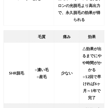
ロンの光脱毛より高出力
で、永久脱毛の効果が得
られる
毛質
痛み
効果
△効果が出
るまでにや
や時間がか
○濃い毛
かる
SHR脱毛
少ない
○産毛
○12回で早
ければ6ヶ
月～1年で
完了