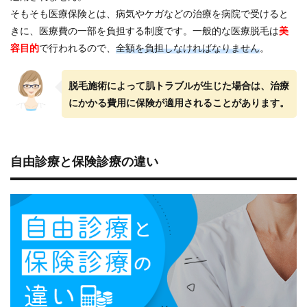
と保
そもそも医療保険とは、病気やケガなどの治療を病院で受けると
険診
療の
きに、医療費の一部を負担する制度です。一般的な医療脱毛は
美
違い
容目的
で行われるので、
全額を負担しなければなりません
。
1.2
医療
脱毛施術によって肌トラブルが生じた場合は、治療
脱毛
が保
にかかる費用に保険が適用されることがあります。
険診
療に
なら
ない
自由診療と保険診療の違い
理由
2
ケー
ス別
でチ
ェッ
ク！
保険
適用
の範
囲