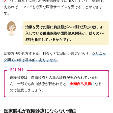
と
です。日本では誰もが医療保険制度に加入していて、保険証さ
療ロ
えあれば、いつでも必要な医療サービスを受けることができま
ー
ン』
す。
を活
用し
よ
治療を受けた際に負担額が2～3割で済むのは、加
う！
入している健康保険や国民健康保険が、残りの7～
4.2
8割を負担しているからです。
医療
ロー
ンの
治療方法や処方する薬、料金などに細かい規定があり、
クリニッ
メリ
ク間での差は基本的にありません
。
ット
と
POINT
は？
保険診療は、自由診療との混合診療が認められていませ
5
医療
ん。一部でも自由診療が行われると、
全額自己負担
になる
脱毛
ので注意しましょう。
の費
用は
カウ
ンセ
医療脱毛が保険診療にならない理由
リン