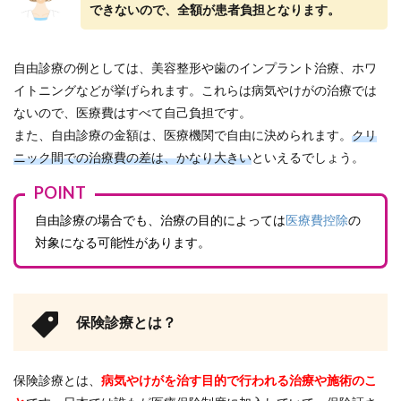
できないので、全額が患者負担となります。
ト・
デメ
リッ
ト
自由診療の例としては、美容整形や歯のインプラント治療、ホワ
イトニングなどが挙げられます。これらは病気やけがの治療では
3.1
メリ
ないので、医療費はすべて自己負担です。
ット
また、自由診療の金額は、医療機関で自由に決められます。
クリ
3.2
ニック間での治療費の差は、かなり大きい
といえるでしょう。
デメ
リッ
POINT
ト
自由診療の場合でも、治療の目的によっては
医療費控除
の
4
対象になる可能性があります。
医療
脱毛
で無
理な
く支
保険診療とは？
払う
コツ
4.1
保険診療とは、
病気やけがを治す目的で行われる治療や施術のこ
『医