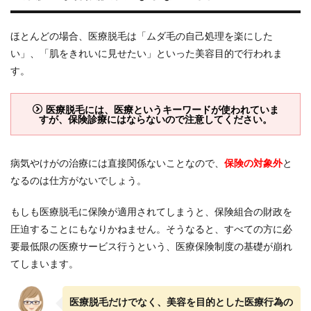
グで
確認
しよ
ほとんどの場合、医療脱毛は「ムダ毛の自己処理を楽にした
う！
い」、「肌をきれいに見せたい」といった美容目的で行われま
す。
医療脱毛には、医療というキーワードが使われていま
すが、保険診療にはならないので注意してください。
病気やけがの治療には直接関係ないことなので、
保険の対象外
と
なるのは仕方がないでしょう。
もしも医療脱毛に保険が適用されてしまうと、保険組合の財政を
圧迫することにもなりかねません。そうなると、すべての方に必
要最低限の医療サービス行うという、医療保険制度の基礎が崩れ
てしまいます。
医療脱毛だけでなく、美容を目的とした医療行為の