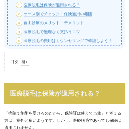
医療脱毛は保険が適用される？
ケース別でチェック！保険適用の範囲
自由診療のメリット・デメリット
医療脱毛で無理なく支払うコツ
医療脱毛の費用はカウンセリングで確認しよう！
目次
1
医療
脱毛
は保
険が
医療脱毛は保険が適用される？
適用
され
る？
「病院で施術を受けるのだから、保険証は使えて当然」と考える
1.1
方は、意外と多いようです。しかし、医療脱毛であっても保険は
自由
診療
適用されません。