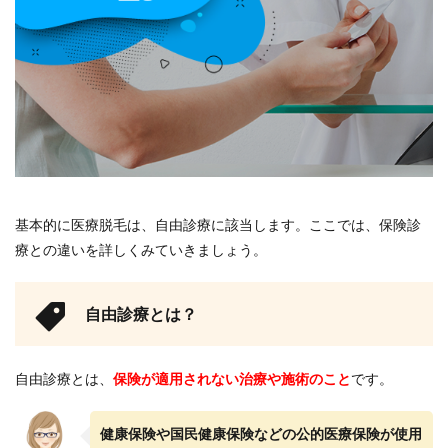
2.1
ワキ
ガの
場合
2.2
多毛
症の
場合
2.3
やけ
基本的に医療脱毛は、自由診療に該当します。ここでは、保険診
どや
療との違いを詳しくみていきましょう。
炎症
を起
こし
てい
自由診療とは？
る場
合
3
自由診療とは、
保険が適用されない治療や施術のこと
です。
自由
診療
のメ
健康保険や国民健康保険などの公的医療保険が使用
リッ