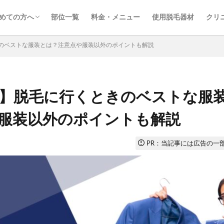
ンズジェニーが選ばれる理由
メ
メ
メ
メ
メ
めての方へ
部位一覧
料金・メニュー
使用脱毛器材
クリ
ンズジェニーが選ばれる理由
メ
メ
メ
メ
メ
のベストな服装とは？注意点や服装以外のポイントも解説
】脱毛に行くときのベストな服
服装以外のポイントも解説