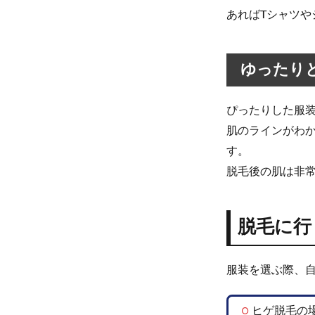
ヒゲ
あればTシャツ
脱毛
の場
合
ゆったり
2.2
顔ま
わり
ぴったりした服
の脱
肌のラインがわ
毛の
場合
す。
脱毛後の肌は非
2.3
腕・
脇・
足な
脱毛に行
どの
脱毛
の場
服装を選ぶ際、
合
2.4
ヒゲ脱毛の