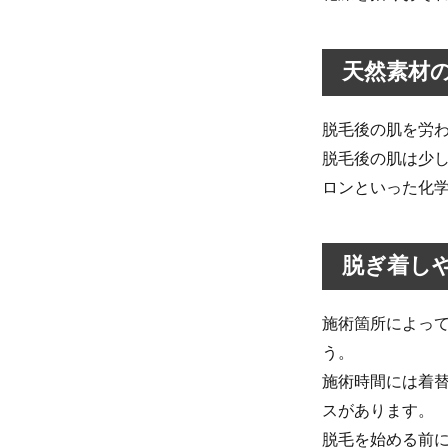
とし
た服
を選
ぶ
天然素材
2
脱
脱毛後の肌を労
毛
脱毛後の肌は少
に
行
ロンといった化
く
と
き
脱ぎ着し
の
ベ
ス
施術箇所によっ
ト
う。
な
服
施術時間には着
装
スがあります。
2.1
脱毛を始める前