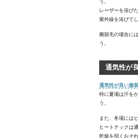
良い
う。
服を
レーザーを浴び
選ぶ
紫外線を浴びて
1.3
天然
腕脱毛の場合に
素材
う。
の服
を選
ぶ
通気性が
1.4
脱ぎ
着し
通気性が良い服
やす
特に夏場は汗を
い服
を選
う。
ぶ
また、冬場には
1.5
ゆっ
ヒートテックは
たり
乾燥を招くおそ