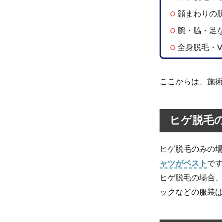
全身
脱
顔まわりの
毛・
腕・脇・足
VIO
脱毛
全身脱毛・V
の場
合
ここからは、施
3
脱毛
クリ
ニッ
ヒゲ脱毛
ク・
脱毛
サロ
ヒゲ脱毛のみの
ンで
ャツがベスト
で
は着
替え
ヒゲ脱毛の場合
が用
ックなどの服装
意さ
れて
いる