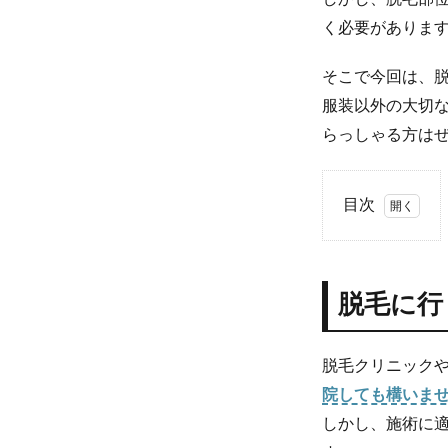
く必要がありま
そこで今回は、
服装以外の大切
らっしゃる方は
目次
1
脱
毛
脱毛に行
に
行
く
と
脱毛クリニック
き
院しても構いま
の
しかし、施術に
服
装