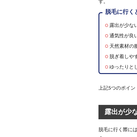
す。
で
脱毛に行く
気
を
つ
露出が少な
け
通気性が良
た
い
天然素材の
こ
脱ぎ着しや
と
ゆったりと
1.1
露出
が少
上記5つのポイン
ない
服装
を選
ぶ
露出が少
1.2
通気
脱毛に行く際に
性が