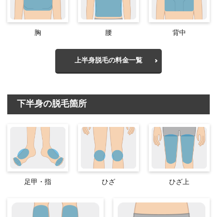
胸
腰
背中
上半身脱毛の料金一覧
下半身の脱毛箇所
足甲・指
ひざ
ひざ上