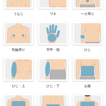
うなじ
ワキ
へそ周り
乳輪周り
手甲・指
ひじ
ひじ・上
ひじ・下
お腹