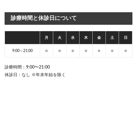
診療時間と休診日について
月
火
水
木
金
土
日
9:00～21:00
○
○
○
○
○
○
○
診療時間：9:00〜21:00
休診日：なし ※年末年始を除く