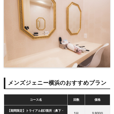
メンズジェニー横浜の
おすすめプラン
コース名
回数
価格
【期間限定】トライアル顔3箇所（鼻下・
1回
9,800円