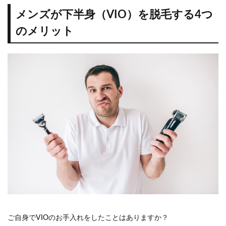
（VIO）
メンズが下半身（VIO）を脱毛する4つ
を脱毛
する4つ
のメリット
のメリ
ット
1.1
自己
処理
にか
かる
手
間・
時間
を省
ける
1.2
カミ
ソリ
負け
など
の肌
荒れ
ご自身でVIOのお手入れをしたことはありますか？
が起