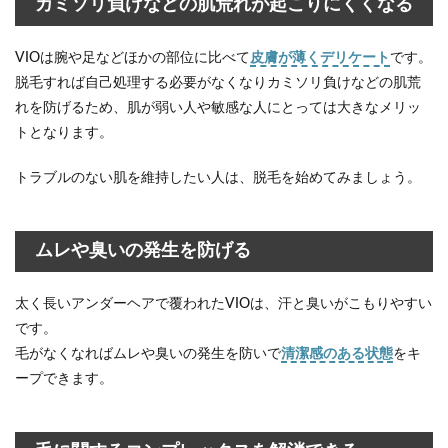
カミソリ負けなどの肌荒れが起こりにくくなる
ンズが
下半身
（VIO）
VIOは腕や足などほかの部位に比べて
皮膚が薄くデリケート
です。
を脱毛
脱毛すれば自己処理する必要がなくなりカミソリ負けなどの肌荒
する2つ
の方法
れを防げるため、肌が弱い人や敏感な人にとっては大きなメリッ
2.1
トとなります。
痛み
を感
トラブルのない肌を維持したい人は、脱毛を始めてみましょう。
じに
くい
「脱
毛サ
ムレや臭いの発生を防げる
ロ
ン」
太く長いアンダーヘアで覆われたVIOは、汗と臭いがこもりやすい
2.2
です。
短期
間で
毛がなくなればムレや臭いの発生を防いで
清潔感のある状態
をキ
永久
ープできます。
脱毛
の完
了を
目指