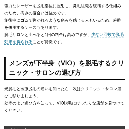
強力なレーザーを脱毛部位に照射し、発毛組織を破壊する仕組み
5.1
のため、痛みの度合いは強めです。
家庭
用脱
施術中にゴムで弾かれるような痛みを感じる人もいるため、麻酔
毛器
を併用するケースもあります。
5.2
脱毛サロンと比べると1回の料金は高めですが、
少ない回数で脱毛
ブラ
効果を得られる
ことが特徴です。
ジリ
アン
ワッ
クス
メンズが下半身（VIO）を脱毛するクリ
6
ニック・サロンの選び方
まと
め
光脱毛と医療脱毛の違いを知ったら、次はクリニック・サロン選
びに移りましょう。
効率のよい選び方を知って、VIO脱毛にぴったりな店舗を見つけて
ください。