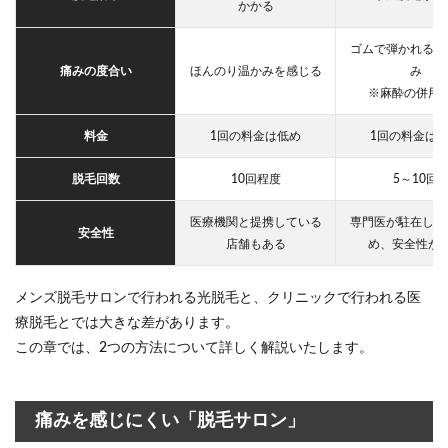
かかる
を脱毛
する際
ゴムで弾かれるよ
の注意
点
痛みの度合い
ほんのり温かみを感じる
み
※麻酔の併用
4.1
施術
料金
1回の料金は低め
1回の料金は
には
痛み
が伴
脱毛回数
10回程度
5～10回
う可
能性
医療機関と提携している
専門医が駐在して
があ
安全性
店舗もある
め、安全性が
る
4.2
メンズ脱毛サロンで行われる光脱毛と、クリニックで行われる医
施術
前後
療脱毛とでは大きな差があります。
は、
この章では、2つの方法について詳しく解説いたします。
飲
酒・
運動
など
痛みを感じにくい「脱毛サロン」
を控
える