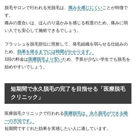
必要
脱毛サロンで行われる光脱毛は、
痛みを感じにくい
ことが特徴で
があ
る
す。
痛みの度合いは、ほんのり温かみを感じる程度のため、痛みに弱
4.3
い人でも安心して施術できるでしょう。
施術
を女
性ス
フラッシュを脱毛部位に照射して、発毛組織を弱らせる仕組みの
タッ
ため、
効果を得るまでには時間がかかります。
フが
担当
1回の料金は
医療脱毛より安い
ため、予算が少ない学生でも脱毛を
する
始めやすいでしょう。
こと
もあ
る
短期間で永久脱毛の完了を目指せる「医療脱毛
5
メ
ンズが
クリニック」
下半身
（VIO）
を自宅
医療脱毛クリニックで行われる
医療脱毛は、永久脱毛ができる唯
で脱毛
一の方法です。
する方
短期間ですぐれた効果を実感したい人に適しています。
法はあ
る？