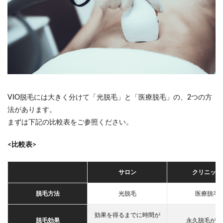
通う
回
数・
期間
3.3
導入
して
いる
脱毛
器
VIO脱毛には大きく分けて「光脱毛」と「医療脱毛」の、2つの方
3.4
法があります。
通い
まずは下記の比較表をご参照ください。
やす
さ
<比較表>
3.5
キャ
ンペ
サロン
クリニック
ーン
4
メ
脱毛方法
光脱毛
医療脱毛
ンズが
下半身
効果を得るまでに時間が
脱毛効果
永久脱毛が可
（VIO）