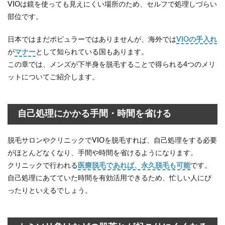
VIOは鏡を使っても見えにくい場所のため、セルフで処理しづらい
こり
にく
部位です。
くな
る
日本ではまだポピュラーではありませんが、海外では
VIOの手入れ
1.3
が
マナー
として知られている国もあります。
ムレ
この章では、メンズが下半身を脱毛することで得られる4つのメリ
や臭
ットについてご紹介します。
いの
発生
を防
げる
自己処理にかかる手間・時間を省ける
1.4
毛に
脱毛サロンやクリニックでVIOを脱毛すれば、自己処理をする必要
関す
るコ
がほとんどなくなり、手間や時間を省けるようになります。
ンプ
クリニックで行われる
医療脱毛であれば、永久脱毛も可能
です。
レッ
クス
自己処理にあてていた時間を有効活用できるため、忙しい人にぴ
を解
ったりといえるでしょう。
消で
きる
2
メ